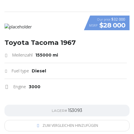
$32 000
Our price
$28 000
MSRP
Toyota Tacoma 1967
Meilenzahl
155000 mi
Fuel type
Diesel
Engine
3000
153093
LAGER#
ZUM VERGLEICHEN HINZUFÜGEN