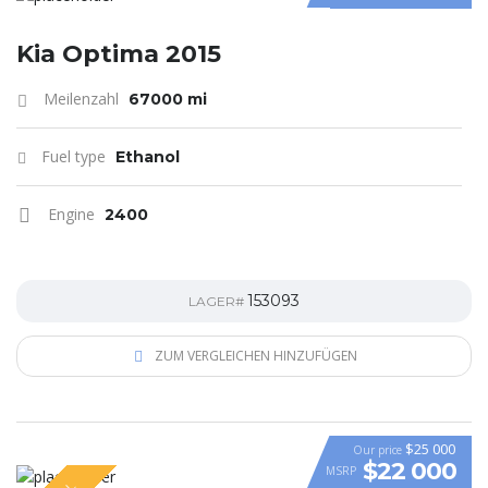
Kia Optima 2015
Meilenzahl
67000 mi
Fuel type
Ethanol
Engine
2400
153093
LAGER#
ZUM VERGLEICHEN HINZUFÜGEN
$25 000
Our price
$22 000
MSRP
VIDEO