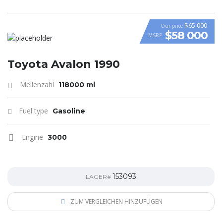
$65 000
Our price
$58 000
MSRP
VIDEO
Toyota Avalon 1990
Meilenzahl
118000 mi
Fuel type
Gasoline
Engine
3000
153093
LAGER#
ZUM VERGLEICHEN HINZUFÜGEN