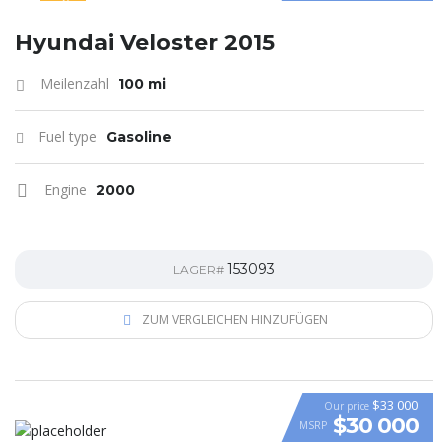
SPECIAL
Hyundai Veloster 2015
Meilenzahl
100 mi
Fuel type
Gasoline
Engine
2000
153093
LAGER#
ZUM VERGLEICHEN HINZUFÜGEN
$33 000
Our price
$30 000
MSRP
VIDEO