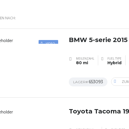
REN NACH:
BMW 5-serie 2015
VIDEO
MEILENZAHL
FUEL TYPE
80 mi
Hybrid
653093
ZUM
LAGER#
Toyota Tacoma 1