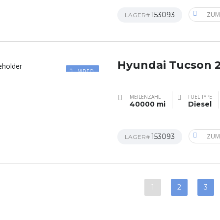
153093
ZUM
LAGER#
Hyundai Tucson 
VIDEO
MEILENZAHL
FUEL TYPE
40000 mi
Diesel
153093
ZUM
LAGER#
1
2
3