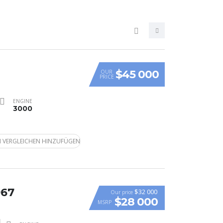
$45 000
OUR
PRICE
ENGINE
3000
 VERGLEICHEN HINZUFÜGEN
967
$32 000
Our price
$28 000
MSRP