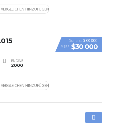
 VERGLEICHEN HINZUFÜGEN
2015
$33 000
Our price
$30 000
MSRP
ENGINE
2000
 VERGLEICHEN HINZUFÜGEN