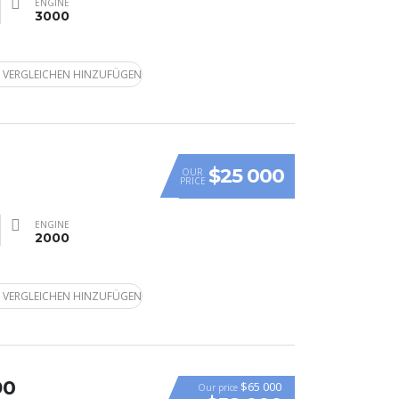
ENGINE
3000
 VERGLEICHEN HINZUFÜGEN
$25 000
OUR
PRICE
ENGINE
2000
 VERGLEICHEN HINZUFÜGEN
90
$65 000
Our price