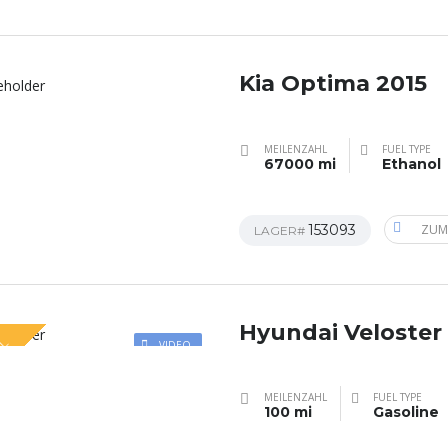
Kia Optima 2015
MEILENZAHL
FUEL TYPE
67000 mi
Ethanol
153093
ZUM
LAGER#
Hyundai Veloster
AL
VIDEO
MEILENZAHL
FUEL TYPE
100 mi
Gasoline