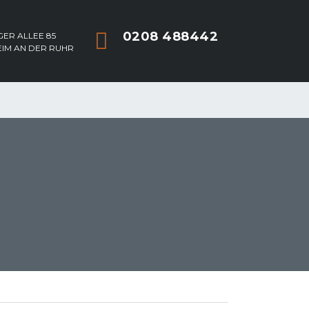
0208 488442
ER ALLEE 85
EIM AN DER RUHR