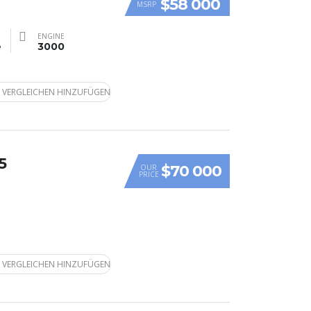
$58 000
MSRP
ENGINE
e
3000
 VERGLEICHEN HINZUFÜGEN
5
$70 000
OUR
PRICE
 VERGLEICHEN HINZUFÜGEN