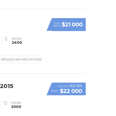
$21 000
OUR
PRICE
ENGINE
2400
 VERGLEICHEN HINZUFÜGEN
 2015
$25 000
Our price
$22 000
MSRP
ENGINE
2000