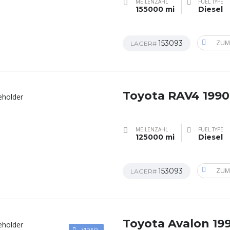
MEILENZAHL
FUEL TYPE
155000 mi
Diesel
153093
ZUM
LAGER#
Toyota RAV4 1990
MEILENZAHL
FUEL TYPE
125000 mi
Diesel
153093
ZUM
LAGER#
Toyota Avalon 19
VIDEO