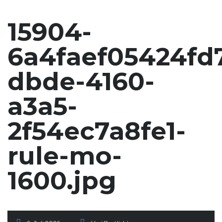
15904-
6a4faef05424fd
dbde-4160-
a3a5-
2f54ec7a8fe1-
rule-mo-
1600.jpg