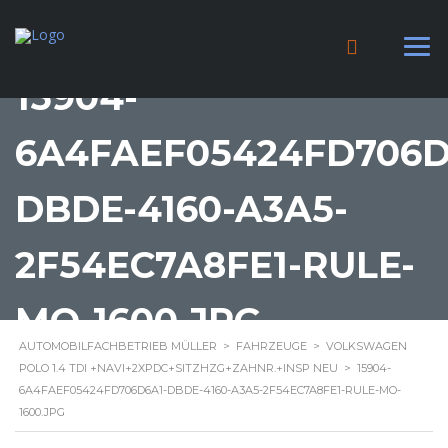
15904-
6A4FAEF05424FD706D
DBDE-4160-A3A5-
2F54EC7A8FE1-RULE-
MO-1600.JPG
AUTOMOBILFACHBETRIEB MÜLLER
>
FAHRZEUGE
>
VOLKSWAGEN
POLO 1.4 TDI +NAVI+2XPDC+SITZHZG+ZAHNR.+INSP NEU
>
15904-
6A4FAEF05424FD706D6A1-DBDE-4160-A3A5-2F54EC7A8FE1-RULE-MO-
1600.JPG