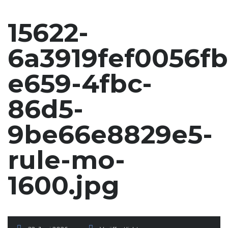
15622-
6a3919fef0056f
e659-4fbc-
86d5-
9be66e8829e5-
rule-mo-
1600.jpg