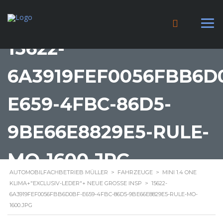
15622-
6A3919FEF0056FBB6D
E659-4FBC-86D5-
9BE66E8829E5-RULE-
MO-1600.JPG
AUTOMOBILFACHBETRIEB MÜLLER
>
FAHRZEUGE
>
MINI 1.4 ONE
KLIMA+"EXCLUSIV-LEDER"+ NEUE GROSSE INSP
>
15622-
6A3919FEF0056FBB6D0BF-E659-4FBC-86D5-9BE66E8829E5-RULE-MO-
1600.JPG