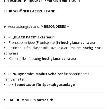
Ein echter "Hingucker" / wirklich ein Traum
SEHR SCHÖNER LACKZUSTAND !
► Ausstattungsdetails: //
BESONDERES =
✅
„BLACK PACK" Exterieur
Frontspoilerlippe (Frontsplitter)in
hochglanz-schwarz
Seitliche Luftauslässe inklusive Jaguar-Emblem
hochglanz-
schwarz
Kühlergrilleinfassung
hochglanz-schwarz
✅
"R-Dynamic" Modus Schalter
für sportlicheres
Fahrverhalten
✅+
Soundtaste für Sportabgasanlage
DACHHIMMEL in antrazith