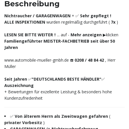
Beschreibung
Nichtraucher / GARAGENWAGEN
+ ✅
Sehr gepflegt !
ALLE INSPEKTIONEN
wurden regelmäßig durchgeführt (
7x
)
LESEN SIE BITTE WEITER
‼️ ... auf -
Mehr anzeigen
▶︎klicken
Familiengeführter MEISTER-FACHBETRIEB seit über 50
Jahren
www.automobile-mueller-gmbh.de ☎️
0208 / 48 84 42
, Herr
Müller
Seit Jahren
✅
"DEUTSCHLANDS BESTE HÄNDLER"
✅
Auszeichnung
+ Bewertungen für exzellente Leistung & besonders hohe
Kundenzufriedenheit
✅
Von älterem Herrn als Zweitwagen gefahren
(
privater Vorbesitz
)
GARAGENWAGEN /+ Nichtraucherfahrzeug