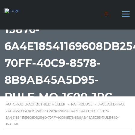
15876-
6A4E18541169608DB25
70FF-40C9-8578-
8B9AB45A5D95-
RULE-MO-1600.JPG
AUTOMOBILFACHBETRIEB MÜLLER
>
FAHRZEUGE
>
JAGUAR E-PACE
2.0D AWD"BLACK PACK"+PANORAMA+KAMERA+1.HD
>
15876-
6A4E18541169608DB254D-70FF-40C9-8578-8B9AB45A5D95-RULE-MO-
1600.JPG