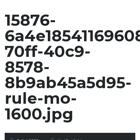
15876-
6a4e1854116960
70ff-40c9-
8578-
8b9ab45a5d95-
rule-mo-
1600.jpg