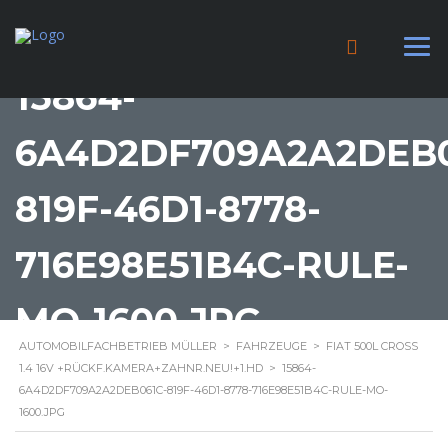
15864-
6A4D2DF709A2A2DEB0
819F-46D1-8778-
716E98E51B4C-RULE-
MO-1600.JPG
AUTOMOBILFACHBETRIEB MÜLLER
>
FAHRZEUGE
>
FIAT 500L CROSS
1.4 16V +RÜCKF.KAMERA+ZAHNR.NEU!+1.HD
>
15864-
6A4D2DF709A2A2DEB061C-819F-46D1-8778-716E98E51B4C-RULE-MO-
1600.JPG