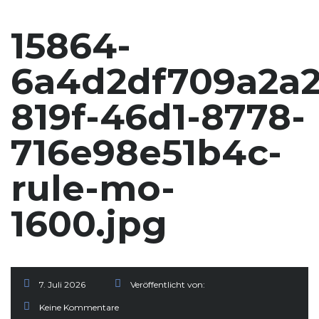
15864-
6a4d2df709a2a2
819f-46d1-8778-
716e98e51b4c-
rule-mo-
1600.jpg
7. Juli 2026
Veröffentlicht von:
Keine Kommentare