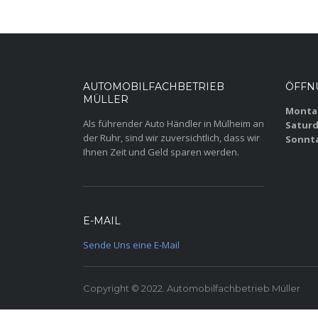
AUTOMOBILFACHBETRIEB
ÖFFN
MÜLLER
Montag
Als führender Auto Händler in Mülheim an
Saturd
der Ruhr, sind wir zuversichtlich, dass wir
Sonnt
Ihnen Zeit und Geld sparen werden.
E-MAIL
Sende Uns eine E-Mail
Copyright © 2022. Automobilfachbetrieb Müller