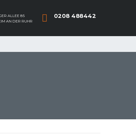
0208 488442
ER ALLEE 85
EIM AN DER RUHR