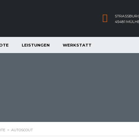
STRASSBURG
45481 MÜLH
OTE
LEISTUNGEN
WERKSTATT
OTE
>
AUTOSCOUT