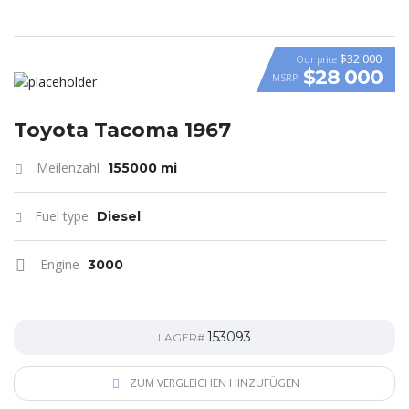
$32 000
Our price
$28 000
MSRP
Toyota Tacoma 1967
Meilenzahl
155000 mi
Fuel type
Diesel
Engine
3000
153093
LAGER#
ZUM VERGLEICHEN HINZUFÜGEN