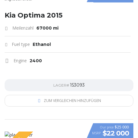
Kia Optima 2015
Meilenzahl
67000 mi
Fuel type
Ethanol
Engine
2400
153093
LAGER#
ZUM VERGLEICHEN HINZUFÜGEN
$25 000
Our price
$22 000
MSRP
VIDEO