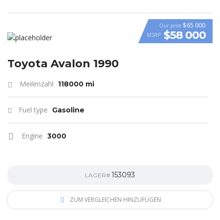
$65 000
Our price
$58 000
MSRP
VIDEO
Toyota Avalon 1990
Meilenzahl
118000 mi
Fuel type
Gasoline
Engine
3000
153093
LAGER#
ZUM VERGLEICHEN HINZUFÜGEN