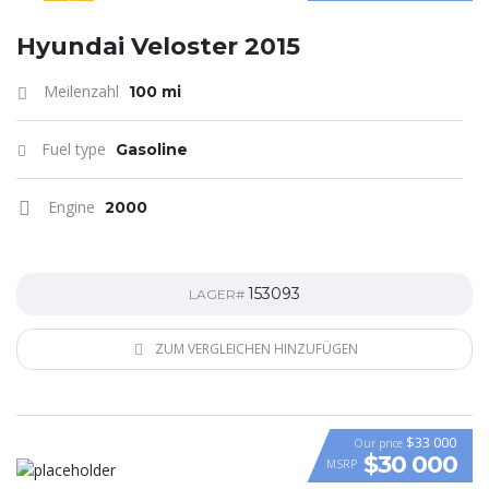
SPECIAL
Hyundai Veloster 2015
Meilenzahl
100 mi
Fuel type
Gasoline
Engine
2000
153093
LAGER#
ZUM VERGLEICHEN HINZUFÜGEN
$33 000
Our price
$30 000
MSRP
VIDEO