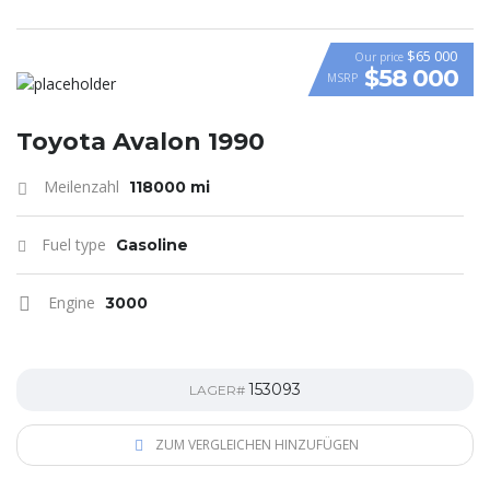
$65 000
Our price
$58 000
MSRP
VIDEO
Toyota Avalon 1990
Meilenzahl
118000 mi
Fuel type
Gasoline
Engine
3000
153093
LAGER#
ZUM VERGLEICHEN HINZUFÜGEN