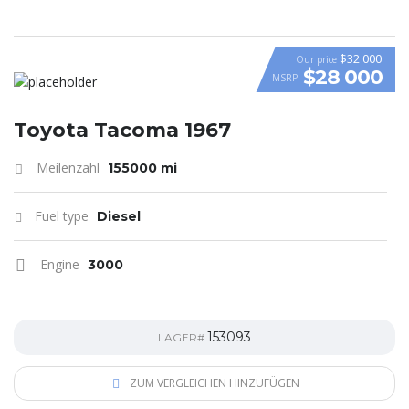
$32 000
Our price
$28 000
MSRP
Toyota Tacoma 1967
Meilenzahl
155000 mi
Fuel type
Diesel
Engine
3000
153093
LAGER#
ZUM VERGLEICHEN HINZUFÜGEN