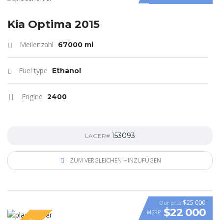
Kia Optima 2015
Meilenzahl
67000 mi
Fuel type
Ethanol
Engine
2400
153093
LAGER#
ZUM VERGLEICHEN HINZUFÜGEN
$25 000
Our price
$22 000
MSRP
VIDEO