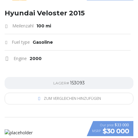
SPECIAL
Hyundai Veloster 2015
Meilenzahl
100 mi
Fuel type
Gasoline
Engine
2000
153093
LAGER#
ZUM VERGLEICHEN HINZUFÜGEN
$33 000
Our price
$30 000
MSRP
VIDEO