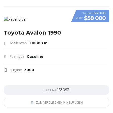
$65 000
Our price
$58 000
MSRP
VIDEO
Toyota Avalon 1990
Meilenzahl
118000 mi
Fuel type
Gasoline
Engine
3000
153093
LAGER#
ZUM VERGLEICHEN HINZUFÜGEN