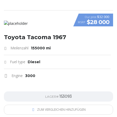
$32 000
Our price
$28 000
MSRP
Toyota Tacoma 1967
Meilenzahl
155000 mi
Fuel type
Diesel
Engine
3000
153093
LAGER#
ZUM VERGLEICHEN HINZUFÜGEN