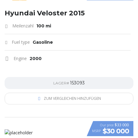
SPECIAL
Hyundai Veloster 2015
Meilenzahl
100 mi
Fuel type
Gasoline
Engine
2000
153093
LAGER#
ZUM VERGLEICHEN HINZUFÜGEN
$33 000
Our price
$30 000
MSRP
VIDEO