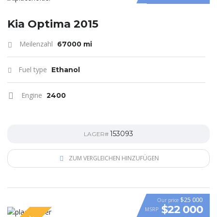
Kia Optima 2015
Meilenzahl
67000 mi
Fuel type
Ethanol
Engine
2400
153093
LAGER#
ZUM VERGLEICHEN HINZUFÜGEN
$25 000
Our price
$22 000
MSRP
VIDEO