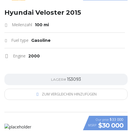
SPECIAL
Hyundai Veloster 2015
Meilenzahl
100 mi
Fuel type
Gasoline
Engine
2000
153093
LAGER#
ZUM VERGLEICHEN HINZUFÜGEN
$33 000
Our price
$30 000
MSRP
VIDEO