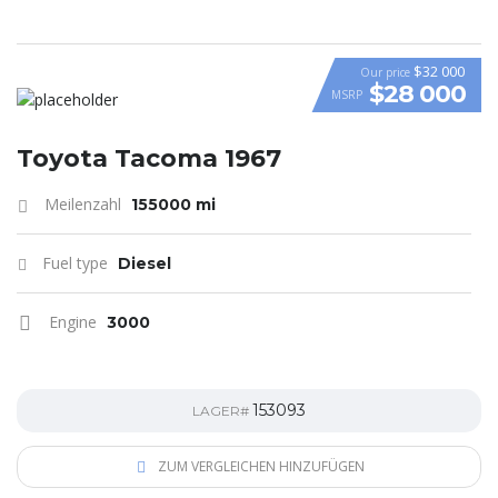
$32 000
Our price
$28 000
MSRP
Toyota Tacoma 1967
Meilenzahl
155000 mi
Fuel type
Diesel
Engine
3000
153093
LAGER#
ZUM VERGLEICHEN HINZUFÜGEN