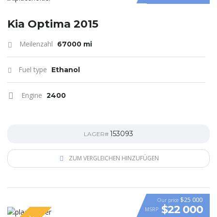
Kia Optima 2015
Meilenzahl
67000 mi
Fuel type
Ethanol
Engine
2400
153093
LAGER#
ZUM VERGLEICHEN HINZUFÜGEN
$25 000
Our price
$22 000
MSRP
VIDEO