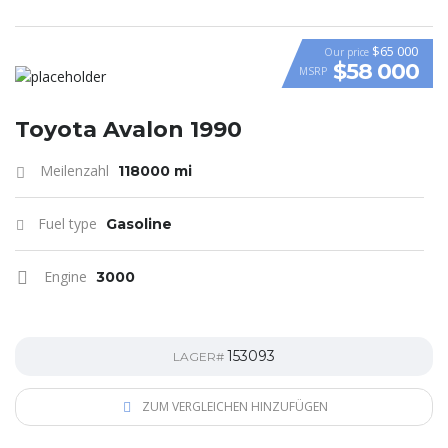
$65 000
Our price
$58 000
MSRP
VIDEO
Toyota Avalon 1990
Meilenzahl
118000 mi
Fuel type
Gasoline
Engine
3000
153093
LAGER#
ZUM VERGLEICHEN HINZUFÜGEN