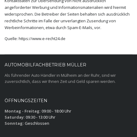
Kontaktdaten zur Übersendung von nicht ausdrücklich
angeforderter Werbung und Informationsmaterialien wird hiermit
widersprochen. Die Betreiber der Seiten behalten sich ausdrücklich
rechtliche Schritte im Falle der unverlangten Zusendung von
Werbeinformationen, etwa durch Spam-E-Mails, vor.
Quelle: https://www.e-recht24.de
AUTOMOBILFACHBETRIEB MÜLLER
Als führender Auto Händler in Mülheim an der Ruhr, sind wir
zuversichtlich, dass wir Ihnen Zeit und Geld sparen werden.
ÖFFNUNGSZEITEN
Montag - Freitag:
09:00 - 18:00 Uhr
Saturday:
09:30 - 13:00 Uhr
Sonntag:
Geschlossen