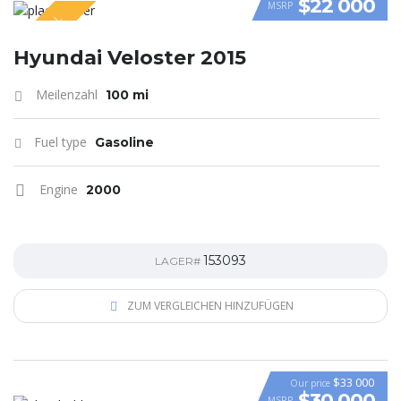
$22 000
MSRP
SPECIAL
VIDEO
Hyundai Veloster 2015
Meilenzahl
100 mi
Fuel type
Gasoline
Engine
2000
153093
LAGER#
ZUM VERGLEICHEN HINZUFÜGEN
$33 000
Our price
$30 000
MSRP