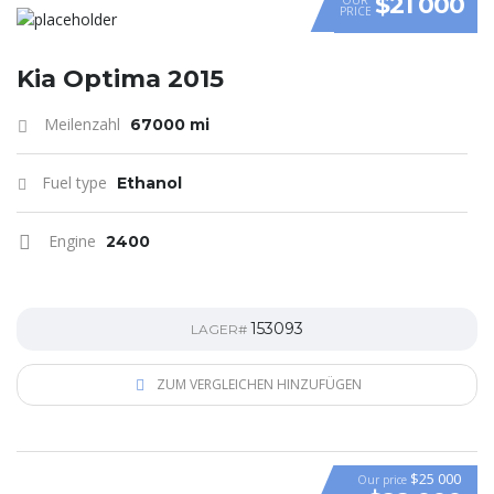
$21 000
PRICE
Kia Optima 2015
Meilenzahl
67000 mi
Fuel type
Ethanol
Engine
2400
153093
LAGER#
ZUM VERGLEICHEN HINZUFÜGEN
$25 000
Our price