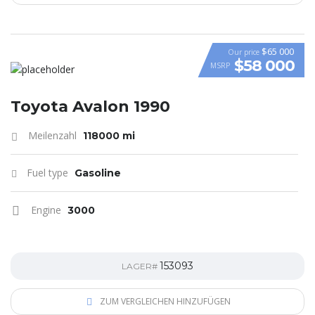
$65 000
Our price
$58 000
MSRP
VIDEO
Toyota Avalon 1990
Meilenzahl
118000 mi
Fuel type
Gasoline
Engine
3000
153093
LAGER#
ZUM VERGLEICHEN HINZUFÜGEN