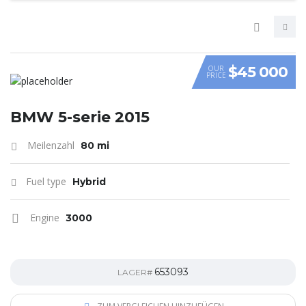
$45 000
OUR
PRICE
VIDEO
BMW 5-serie 2015
Meilenzahl
80 mi
Fuel type
Hybrid
Engine
3000
653093
LAGER#