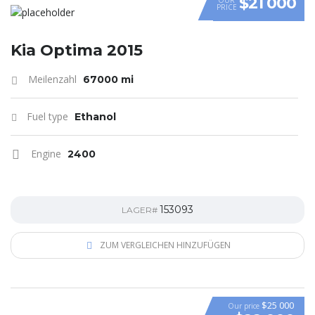
$21 000
PRICE
Kia Optima 2015
Meilenzahl
67000 mi
Fuel type
Ethanol
Engine
2400
153093
LAGER#
ZUM VERGLEICHEN HINZUFÜGEN
$25 000
Our price