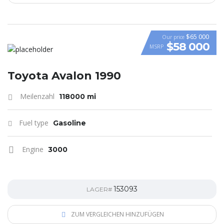
$65 000
Our price
$58 000
MSRP
VIDEO
Toyota Avalon 1990
Meilenzahl
118000 mi
Fuel type
Gasoline
Engine
3000
153093
LAGER#
ZUM VERGLEICHEN HINZUFÜGEN