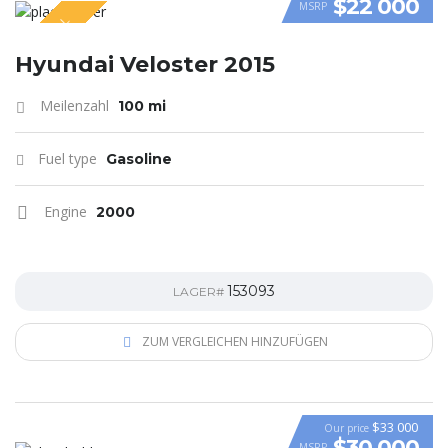
$22 000
MSRP
SPECIAL
VIDEO
Hyundai Veloster 2015
Meilenzahl
100 mi
Fuel type
Gasoline
Engine
2000
153093
LAGER#
ZUM VERGLEICHEN HINZUFÜGEN
$33 000
Our price
$30 000
MSRP