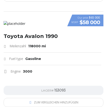
$65 000
Our price
$58 000
MSRP
VIDEO
Toyota Avalon 1990
Meilenzahl
118000 mi
Fuel type
Gasoline
Engine
3000
153093
LAGER#
ZUM VERGLEICHEN HINZUFÜGEN