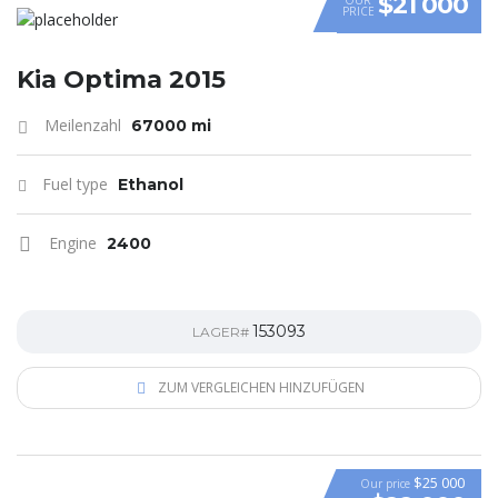
$21 000
PRICE
Kia Optima 2015
Meilenzahl
67000 mi
Fuel type
Ethanol
Engine
2400
153093
LAGER#
ZUM VERGLEICHEN HINZUFÜGEN
$25 000
Our price