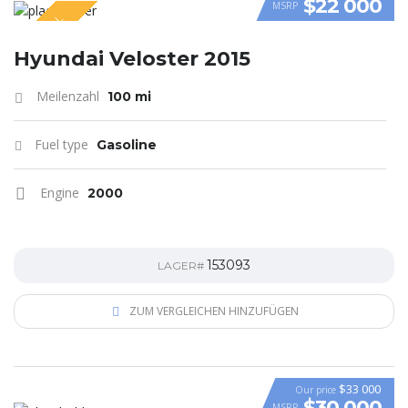
$22 000
MSRP
SPECIAL
VIDEO
Hyundai Veloster 2015
Meilenzahl
100 mi
Fuel type
Gasoline
Engine
2000
153093
LAGER#
ZUM VERGLEICHEN HINZUFÜGEN
$33 000
Our price
$30 000
MSRP