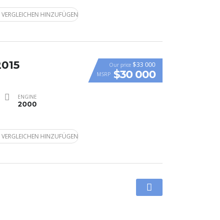
 VERGLEICHEN HINZUFÜGEN
2015
$33 000
Our price
$30 000
MSRP
ENGINE
2000
 VERGLEICHEN HINZUFÜGEN