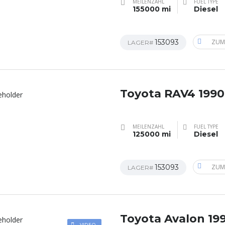
MEILENZAHL
FUEL TYPE
155000 mi
Diesel
153093
ZUM
LAGER#
Toyota RAV4 1990
MEILENZAHL
FUEL TYPE
125000 mi
Diesel
153093
ZUM
LAGER#
Toyota Avalon 19
VIDEO