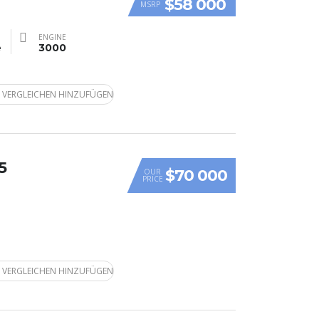
$58 000
MSRP
ENGINE
e
3000
 VERGLEICHEN HINZUFÜGEN
5
$70 000
OUR
PRICE
 VERGLEICHEN HINZUFÜGEN