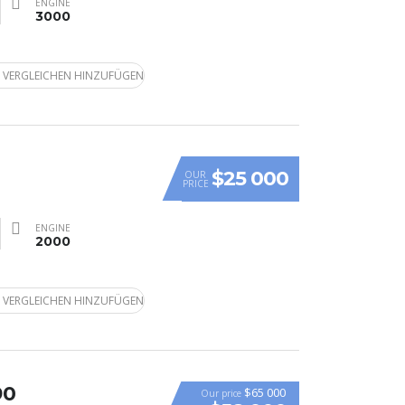
ENGINE
3000
 VERGLEICHEN HINZUFÜGEN
$25 000
OUR
PRICE
ENGINE
2000
 VERGLEICHEN HINZUFÜGEN
90
$65 000
Our price