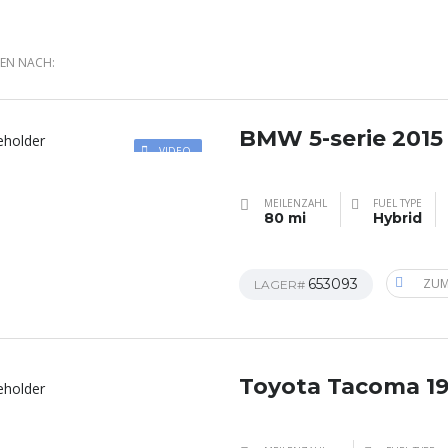
REN NACH:
BMW 5-serie 2015
VIDEO
MEILENZAHL
FUEL TYPE
80 mi
Hybrid
653093
ZUM
LAGER#
Toyota Tacoma 1