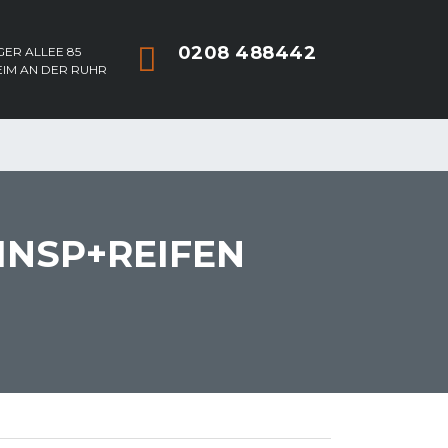
0208 488442
ER ALLEE 85
EIM AN DER RUHR
INSP+REIFEN