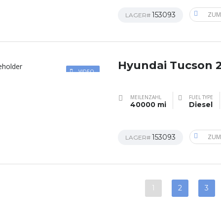
153093
ZUM
LAGER#
Hyundai Tucson 
VIDEO
MEILENZAHL
FUEL TYPE
40000 mi
Diesel
153093
ZUM
LAGER#
1
2
3