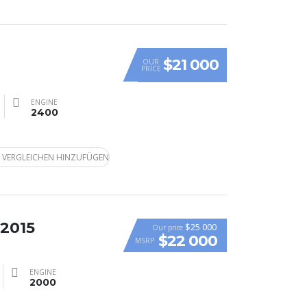
$21 000
OUR
PRICE
ENGINE
2400
 VERGLEICHEN HINZUFÜGEN
 2015
$25 000
Our price
$22 000
MSRP
ENGINE
2000