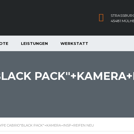
STRASSBURG
45481 MÜLH
OTE
LEISTUNGEN
WERKSTATT
BLACK PACK"+KAMERA+
TYPE CABRIO"BLACK PACK"+KAMERA+INSP+REIFEN NEU