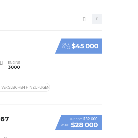
$45 000
OUR
PRICE
ENGINE
3000
 VERGLEICHEN HINZUFÜGEN
967
$32 000
Our price
$28 000
MSRP