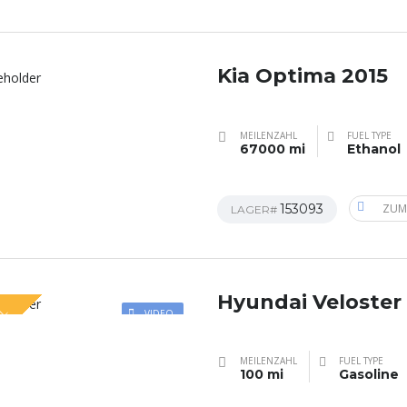
Kia Optima 2015
MEILENZAHL
FUEL TYPE
67000 mi
Ethanol
153093
ZUM
LAGER#
Hyundai Veloster
AL
VIDEO
MEILENZAHL
FUEL TYPE
100 mi
Gasoline