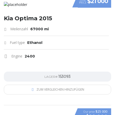
$21 000
PRICE
Kia Optima 2015
Meilenzahl
67000 mi
Fuel type
Ethanol
Engine
2400
153093
LAGER#
ZUM VERGLEICHEN HINZUFÜGEN
$25 000
Our price