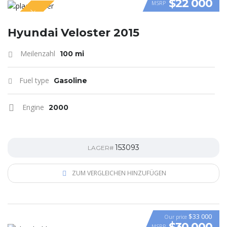
$22 000
MSRP
SPECIAL
VIDEO
Hyundai Veloster 2015
Meilenzahl
100 mi
Fuel type
Gasoline
Engine
2000
153093
LAGER#
ZUM VERGLEICHEN HINZUFÜGEN
$33 000
Our price
$30 000
MSRP