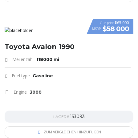
$65 000
Our price
$58 000
MSRP
VIDEO
Toyota Avalon 1990
Meilenzahl
118000 mi
Fuel type
Gasoline
Engine
3000
153093
LAGER#
ZUM VERGLEICHEN HINZUFÜGEN