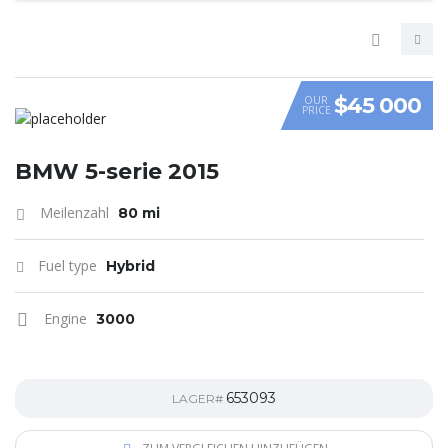
$45 000
OUR
PRICE
VIDEO
BMW 5-serie 2015
Meilenzahl
80 mi
Fuel type
Hybrid
Engine
3000
653093
LAGER#