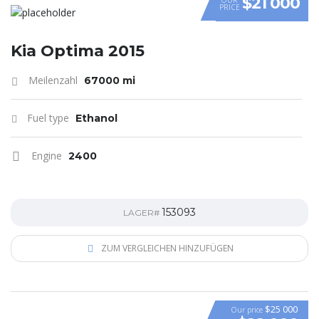
$21 000
PRICE
Kia Optima 2015
Meilenzahl
67000 mi
Fuel type
Ethanol
Engine
2400
153093
LAGER#
ZUM VERGLEICHEN HINZUFÜGEN
$25 000
Our price