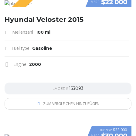
$22 000
MSRP
SPECIAL
VIDEO
Hyundai Veloster 2015
Meilenzahl
100 mi
Fuel type
Gasoline
Engine
2000
153093
LAGER#
ZUM VERGLEICHEN HINZUFÜGEN
$33 000
Our price
$30 000
MSRP