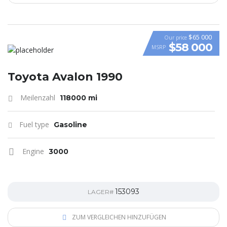
$65 000
Our price
$58 000
MSRP
VIDEO
Toyota Avalon 1990
Meilenzahl
118000 mi
Fuel type
Gasoline
Engine
3000
153093
LAGER#
ZUM VERGLEICHEN HINZUFÜGEN