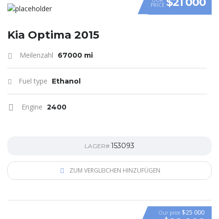
$21 000
PRICE
Kia Optima 2015
Meilenzahl
67000 mi
Fuel type
Ethanol
Engine
2400
153093
LAGER#
ZUM VERGLEICHEN HINZUFÜGEN
$25 000
Our price