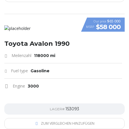
$65 000
Our price
$58 000
MSRP
VIDEO
Toyota Avalon 1990
Meilenzahl
118000 mi
Fuel type
Gasoline
Engine
3000
153093
LAGER#
ZUM VERGLEICHEN HINZUFÜGEN