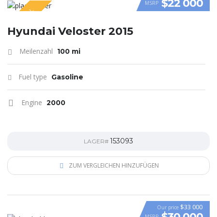
$22 000
MSRP
SPECIAL
VIDEO
Hyundai Veloster 2015
Meilenzahl
100 mi
Fuel type
Gasoline
Engine
2000
153093
LAGER#
ZUM VERGLEICHEN HINZUFÜGEN
$33 000
Our price
$30 000
MSRP