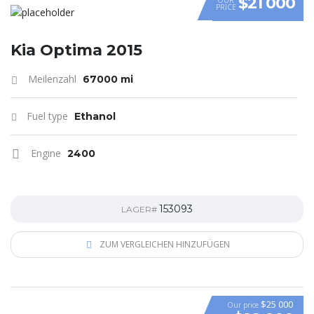
$21 000
PRICE
Kia Optima 2015
Meilenzahl
67000 mi
Fuel type
Ethanol
Engine
2400
153093
LAGER#
ZUM VERGLEICHEN HINZUFÜGEN
$25 000
Our price