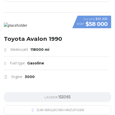
$65 000
Our price
$58 000
MSRP
VIDEO
Toyota Avalon 1990
Meilenzahl
118000 mi
Fuel type
Gasoline
Engine
3000
153093
LAGER#
ZUM VERGLEICHEN HINZUFÜGEN