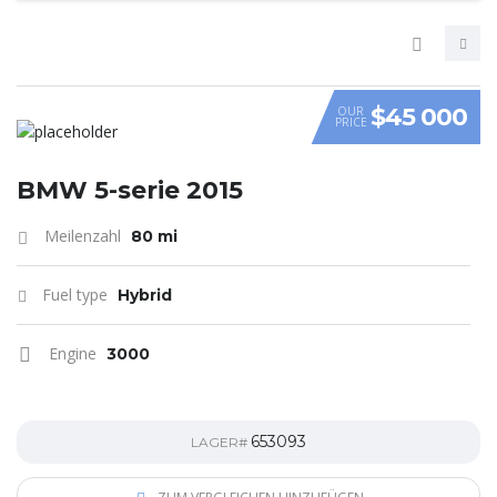
$45 000
OUR
PRICE
VIDEO
BMW 5-serie 2015
Meilenzahl
80 mi
Fuel type
Hybrid
Engine
3000
653093
LAGER#