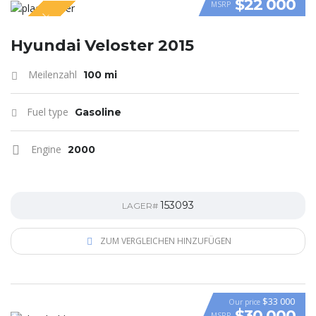
$22 000
MSRP
SPECIAL
VIDEO
Hyundai Veloster 2015
Meilenzahl
100 mi
Fuel type
Gasoline
Engine
2000
153093
LAGER#
ZUM VERGLEICHEN HINZUFÜGEN
$33 000
Our price
$30 000
MSRP