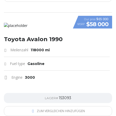
$65 000
Our price
$58 000
MSRP
VIDEO
Toyota Avalon 1990
Meilenzahl
118000 mi
Fuel type
Gasoline
Engine
3000
153093
LAGER#
ZUM VERGLEICHEN HINZUFÜGEN