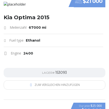
$21 000
PRICE
Kia Optima 2015
Meilenzahl
67000 mi
Fuel type
Ethanol
Engine
2400
153093
LAGER#
ZUM VERGLEICHEN HINZUFÜGEN
$25 000
Our price