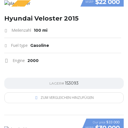
$22 000
MSRP
SPECIAL
VIDEO
Hyundai Veloster 2015
Meilenzahl
100 mi
Fuel type
Gasoline
Engine
2000
153093
LAGER#
ZUM VERGLEICHEN HINZUFÜGEN
$33 000
Our price
$30 000
MSRP