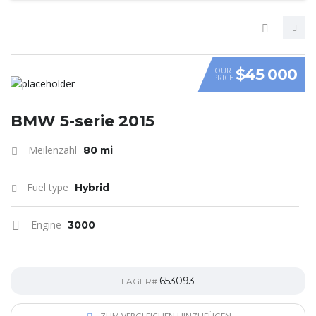
$45 000
OUR
PRICE
VIDEO
BMW 5-serie 2015
Meilenzahl
80 mi
Fuel type
Hybrid
Engine
3000
653093
LAGER#