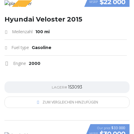
$22 000
MSRP
SPECIAL
VIDEO
Hyundai Veloster 2015
Meilenzahl
100 mi
Fuel type
Gasoline
Engine
2000
153093
LAGER#
ZUM VERGLEICHEN HINZUFÜGEN
$33 000
Our price
$30 000
MSRP