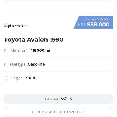
$65 000
Our price
$58 000
MSRP
VIDEO
Toyota Avalon 1990
Meilenzahl
118000 mi
Fuel type
Gasoline
Engine
3000
153093
LAGER#
ZUM VERGLEICHEN HINZUFÜGEN