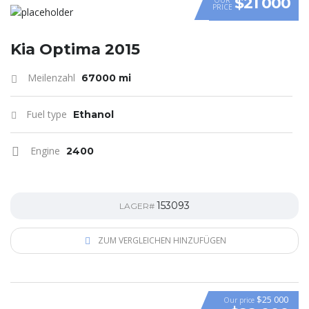
$21 000
PRICE
Kia Optima 2015
Meilenzahl
67000 mi
Fuel type
Ethanol
Engine
2400
153093
LAGER#
ZUM VERGLEICHEN HINZUFÜGEN
$25 000
Our price