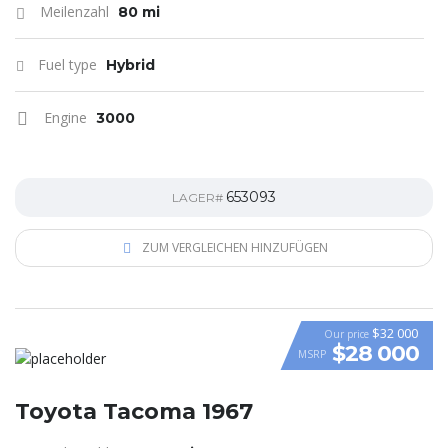
Meilenzahl
80 mi
Fuel type
Hybrid
Engine
3000
653093
LAGER#
ZUM VERGLEICHEN HINZUFÜGEN
$32 000
Our price
$28 000
MSRP
Toyota Tacoma 1967