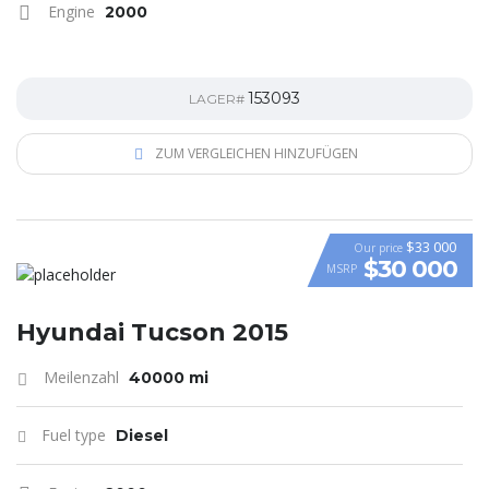
Engine
2000
153093
LAGER#
ZUM VERGLEICHEN HINZUFÜGEN
$33 000
Our price
$30 000
MSRP
VIDEO
Hyundai Tucson 2015
Meilenzahl
40000 mi
Fuel type
Diesel