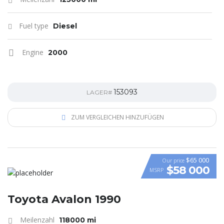
Fuel type
Diesel
Engine
2000
153093
LAGER#
ZUM VERGLEICHEN HINZUFÜGEN
$65 000
Our price
$58 000
MSRP
VIDEO
Toyota Avalon 1990
Meilenzahl
118000 mi