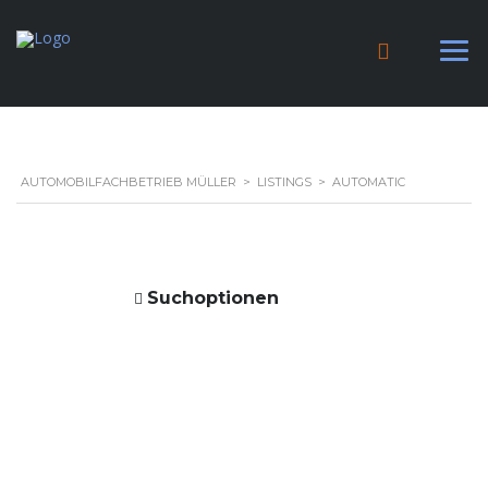
AUTOMOBILFACHBETRIEB MÜLLER
>
LISTINGS
>
AUTOMATIC
Suchoptionen