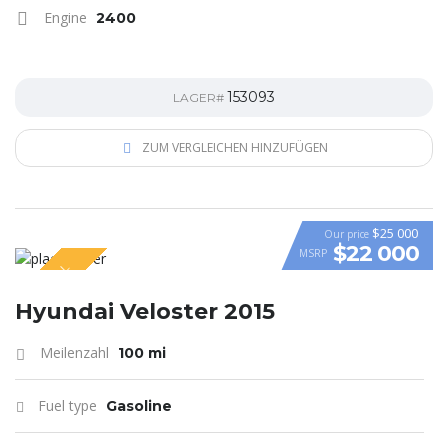
Engine
2400
153093
LAGER#
ZUM VERGLEICHEN HINZUFÜGEN
$25 000
Our price
$22 000
MSRP
SPECIAL
VIDEO
Hyundai Veloster 2015
Meilenzahl
100 mi
Fuel type
Gasoline