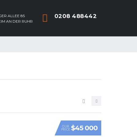
0208 488442
ER ALLEE 85
EIM AN DER RUHR
$45 000
OUR
PRICE