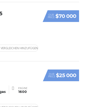
5
$70 000
OUR
PRICE
 VERGLEICHEN HINZUFÜGEN
$25 000
OUR
PRICE
ENGINE
gas
1600