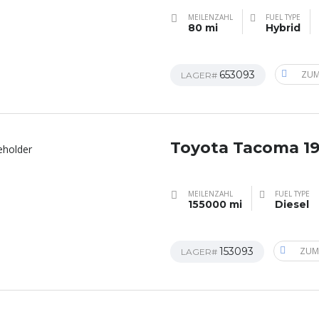
MEILENZAHL
FUEL TYPE
80 mi
Hybrid
653093
ZUM
LAGER#
Toyota Tacoma 1
MEILENZAHL
FUEL TYPE
155000 mi
Diesel
153093
ZUM
LAGER#