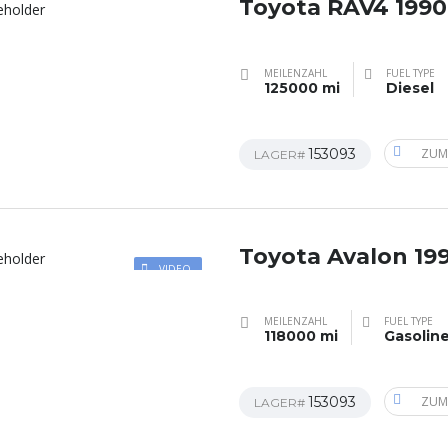
Toyota RAV4 1990
MEILENZAHL
FUEL TYPE
125000 mi
Diesel
153093
ZUM
LAGER#
Toyota Avalon 19
VIDEO
MEILENZAHL
FUEL TYPE
118000 mi
Gasolin
153093
ZUM
LAGER#