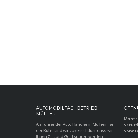
AUTOMOBILFACHBETRIEB
ÖFFN
MÜLLER
Montag
Als führender Auto Händler in Mülheim an
Saturd
der Ruhr, sind wir zuversichtlich, dass wir
Sonnt
Ihnen Zeit und Geld sparen werden.