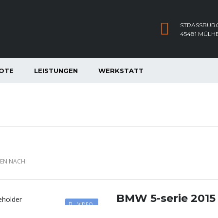
STRASSBURG
45481 MÜLH
OTE
LEISTUNGEN
WERKSTATT
REN NACH:
BMW 5-serie 2015
VIDEO