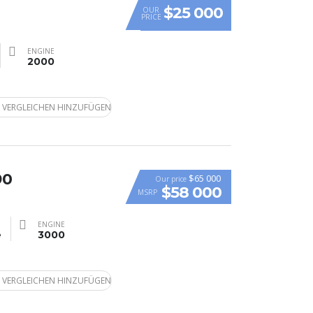
$25 000
OUR
PRICE
ENGINE
2000
 VERGLEICHEN HINZUFÜGEN
90
$65 000
Our price
$58 000
MSRP
ENGINE
e
3000
 VERGLEICHEN HINZUFÜGEN