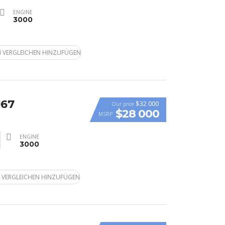
ENGINE
3000
 VERGLEICHEN HINZUFÜGEN
967
$32 000
Our price
$28 000
MSRP
ENGINE
3000
 VERGLEICHEN HINZUFÜGEN