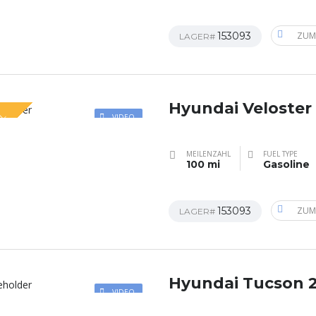
153093
ZUM
LAGER#
Hyundai Veloster
AL
VIDEO
MEILENZAHL
FUEL TYPE
100 mi
Gasoline
153093
ZUM
LAGER#
Hyundai Tucson 
VIDEO