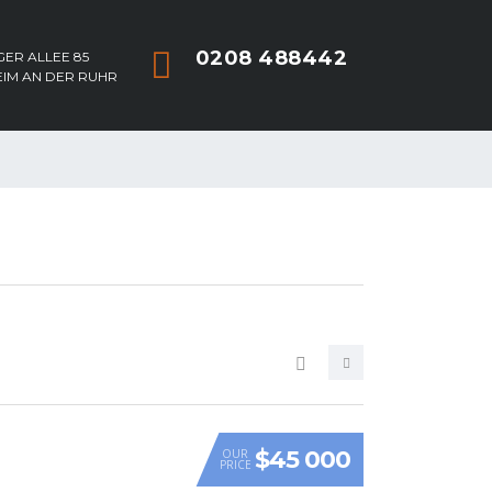
0208 488442
ER ALLEE 85
EIM AN DER RUHR
$45 000
OUR
PRICE