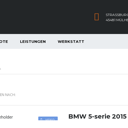
STRASSBURG
45481 MÜLH
OTE
LEISTUNGEN
WERKSTATT
A
REN NACH:
BMW 5-serie 2015
VIDEO