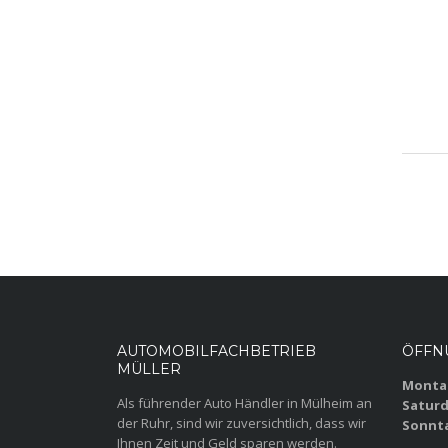
AUTOMOBILFACHBETRIEB
ÖFFN
MÜLLER
Montag
Als führender Auto Händler in Mülheim an
Saturd
der Ruhr, sind wir zuversichtlich, dass wir
Sonnt
Ihnen Zeit und Geld sparen werden.