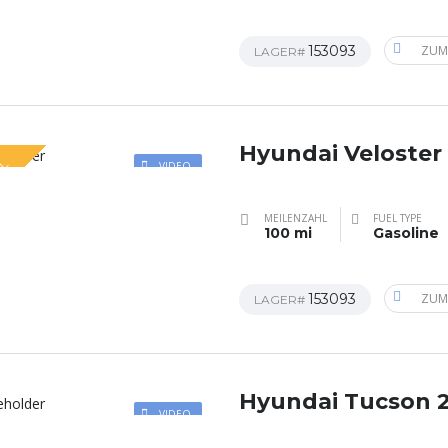
153093
ZUM
LAGER#
Hyundai Veloster
AL
VIDEO
MEILENZAHL
FUEL TYPE
100 mi
Gasoline
153093
ZUM
LAGER#
Hyundai Tucson 
VIDEO