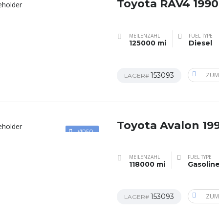
Toyota RAV4 1990
MEILENZAHL
FUEL TYPE
125000 mi
Diesel
153093
ZUM
LAGER#
Toyota Avalon 19
VIDEO
MEILENZAHL
FUEL TYPE
118000 mi
Gasolin
153093
ZUM
LAGER#