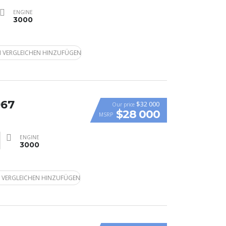
ENGINE
3000
 VERGLEICHEN HINZUFÜGEN
967
$32 000
Our price
$28 000
MSRP
ENGINE
3000
 VERGLEICHEN HINZUFÜGEN