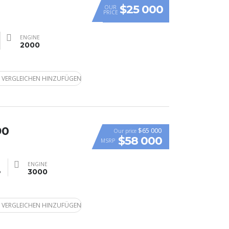
$25 000
OUR
PRICE
ENGINE
2000
 VERGLEICHEN HINZUFÜGEN
90
$65 000
Our price
$58 000
MSRP
ENGINE
e
3000
 VERGLEICHEN HINZUFÜGEN