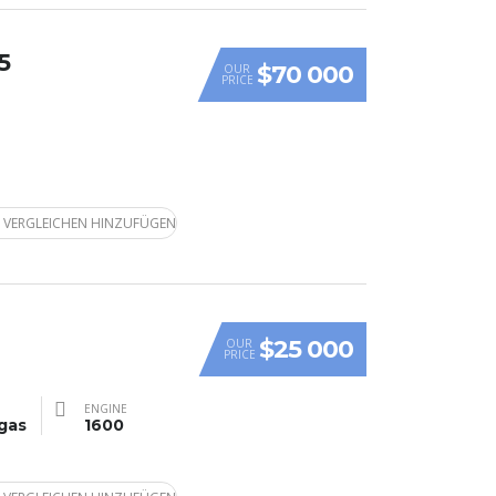
5
$70 000
OUR
PRICE
 VERGLEICHEN HINZUFÜGEN
$25 000
OUR
PRICE
ENGINE
gas
1600