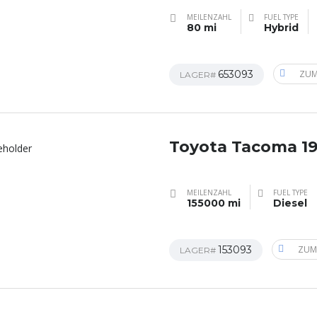
MEILENZAHL
FUEL TYPE
80 mi
Hybrid
653093
ZUM
LAGER#
Toyota Tacoma 1
MEILENZAHL
FUEL TYPE
155000 mi
Diesel
153093
ZUM
LAGER#