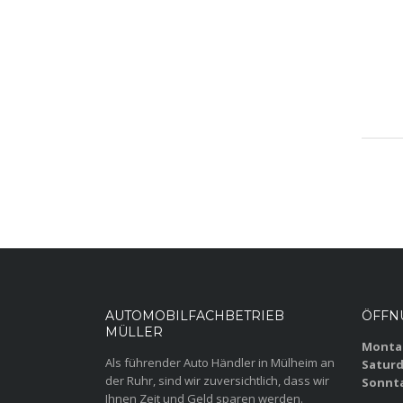
AUTOMOBILFACHBETRIEB
ÖFFN
MÜLLER
Montag
Als führender Auto Händler in Mülheim an
Saturd
der Ruhr, sind wir zuversichtlich, dass wir
Sonnt
Ihnen Zeit und Geld sparen werden.