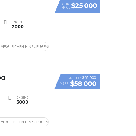
$25 000
OUR
PRICE
ENGINE
2000
 VERGLEICHEN HINZUFÜGEN
90
$65 000
Our price
$58 000
MSRP
ENGINE
e
3000
 VERGLEICHEN HINZUFÜGEN