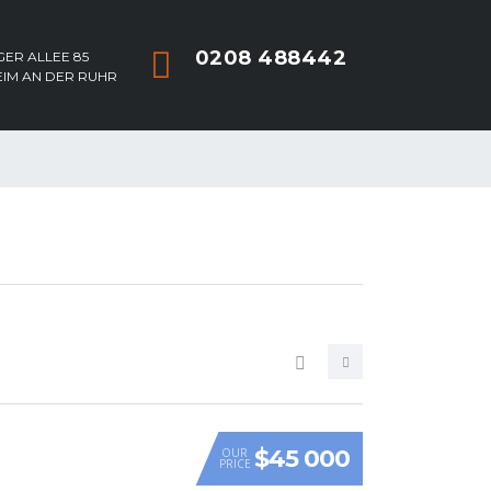
0208 488442
ER ALLEE 85
EIM AN DER RUHR
$45 000
OUR
PRICE