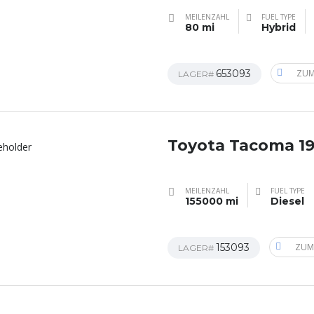
MEILENZAHL
FUEL TYPE
80 mi
Hybrid
653093
ZUM
LAGER#
Toyota Tacoma 1
MEILENZAHL
FUEL TYPE
155000 mi
Diesel
153093
ZUM
LAGER#