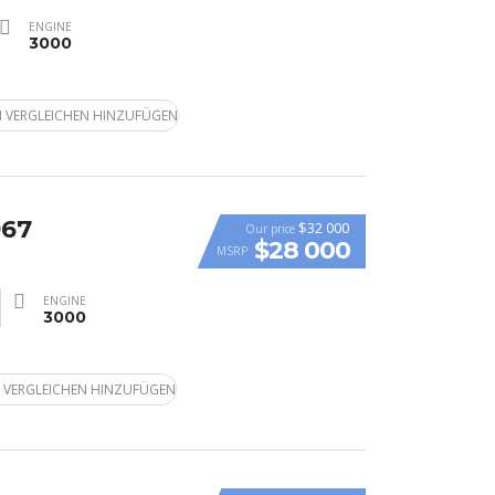
ENGINE
3000
 VERGLEICHEN HINZUFÜGEN
967
$32 000
Our price
$28 000
MSRP
ENGINE
3000
 VERGLEICHEN HINZUFÜGEN