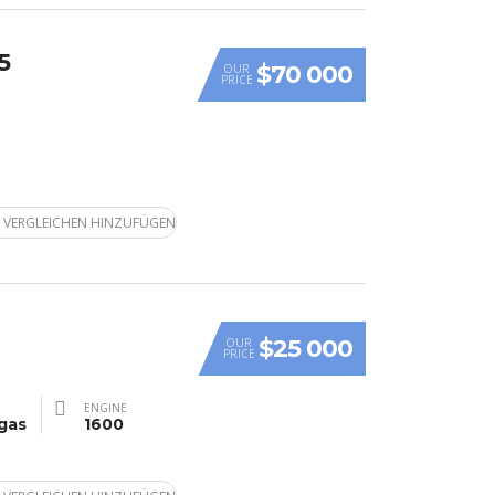
5
$70 000
OUR
PRICE
 VERGLEICHEN HINZUFÜGEN
$25 000
OUR
PRICE
ENGINE
gas
1600