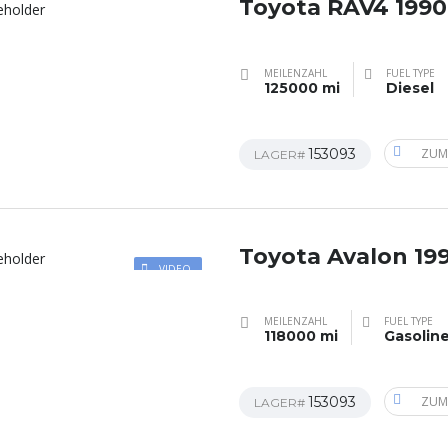
Toyota RAV4 1990
MEILENZAHL
FUEL TYPE
125000 mi
Diesel
153093
ZUM
LAGER#
Toyota Avalon 19
VIDEO
MEILENZAHL
FUEL TYPE
118000 mi
Gasolin
153093
ZUM
LAGER#