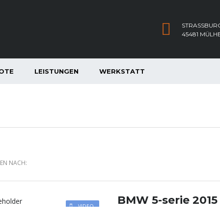
STRASSBURG
45481 MÜLH
OTE
LEISTUNGEN
WERKSTATT
REN NACH:
BMW 5-serie 2015
VIDEO