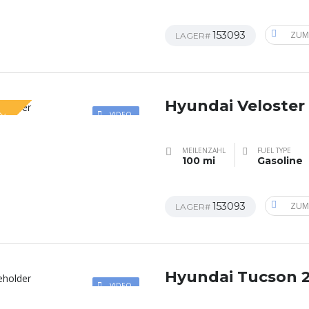
153093
ZUM
LAGER#
Hyundai Veloster
AL
VIDEO
MEILENZAHL
FUEL TYPE
100 mi
Gasoline
153093
ZUM
LAGER#
Hyundai Tucson 
VIDEO