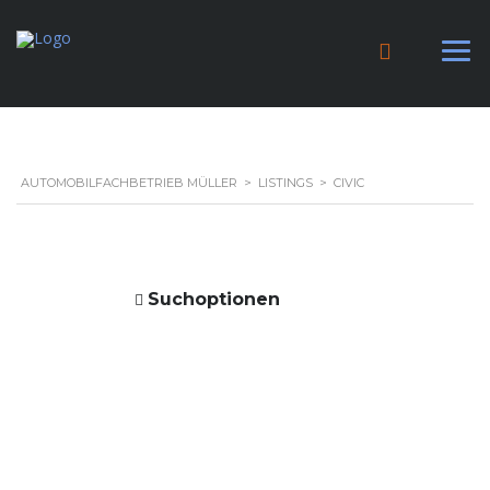
AUTOMOBILFACHBETRIEB MÜLLER
>
LISTINGS
>
CIVIC
Suchoptionen