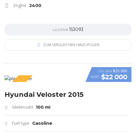
Engine
2400
153093
LAGER#
ZUM VERGLEICHEN HINZUFÜGEN
$25 000
Our price
$22 000
MSRP
SPECIAL
VIDEO
Hyundai Veloster 2015
Meilenzahl
100 mi
Fuel type
Gasoline