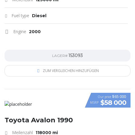
Fuel type
Diesel
Engine
2000
153093
LAGER#
ZUM VERGLEICHEN HINZUFÜGEN
$65 000
Our price
$58 000
MSRP
VIDEO
Toyota Avalon 1990
Meilenzahl
118000 mi