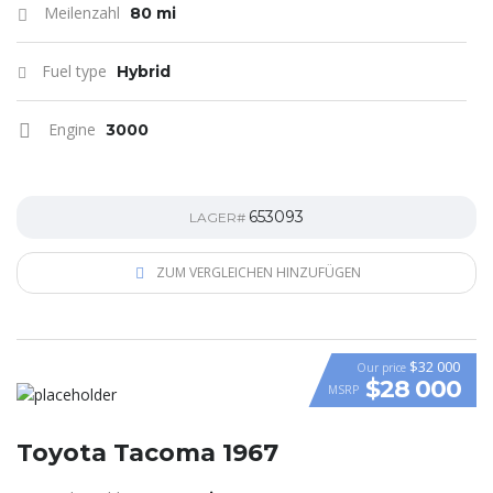
Meilenzahl
80 mi
Fuel type
Hybrid
Engine
3000
653093
LAGER#
ZUM VERGLEICHEN HINZUFÜGEN
$32 000
Our price
$28 000
MSRP
Toyota Tacoma 1967