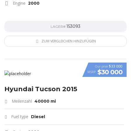
Engine
2000
153093
LAGER#
ZUM VERGLEICHEN HINZUFÜGEN
$33 000
Our price
$30 000
MSRP
VIDEO
Hyundai Tucson 2015
Meilenzahl
40000 mi
Fuel type
Diesel