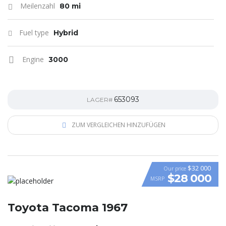
Meilenzahl
80 mi
Fuel type
Hybrid
Engine
3000
653093
LAGER#
ZUM VERGLEICHEN HINZUFÜGEN
$32 000
Our price
$28 000
MSRP
Toyota Tacoma 1967