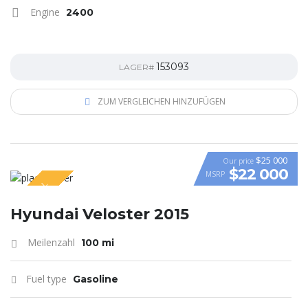
Engine
2400
153093
LAGER#
ZUM VERGLEICHEN HINZUFÜGEN
$25 000
Our price
$22 000
MSRP
SPECIAL
VIDEO
Hyundai Veloster 2015
Meilenzahl
100 mi
Fuel type
Gasoline