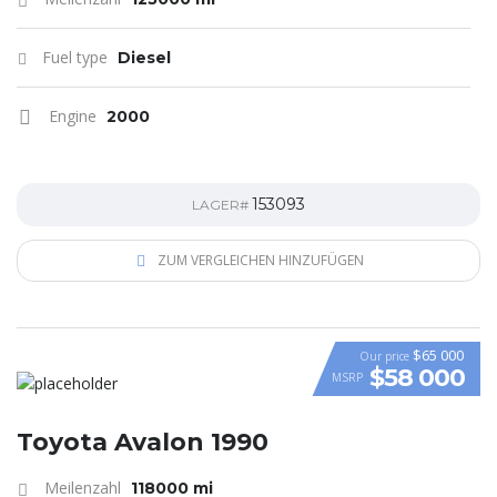
Fuel type
Diesel
Engine
2000
153093
LAGER#
ZUM VERGLEICHEN HINZUFÜGEN
$65 000
Our price
$58 000
MSRP
VIDEO
Toyota Avalon 1990
Meilenzahl
118000 mi