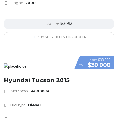
Engine
2000
153093
LAGER#
ZUM VERGLEICHEN HINZUFÜGEN
$33 000
Our price
$30 000
MSRP
VIDEO
Hyundai Tucson 2015
Meilenzahl
40000 mi
Fuel type
Diesel