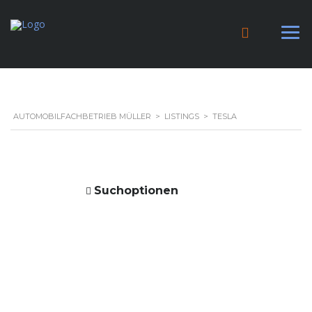
AUTOMOBILFACHBETRIEB MÜLLER
>
LISTINGS
>
TESLA
Suchoptionen