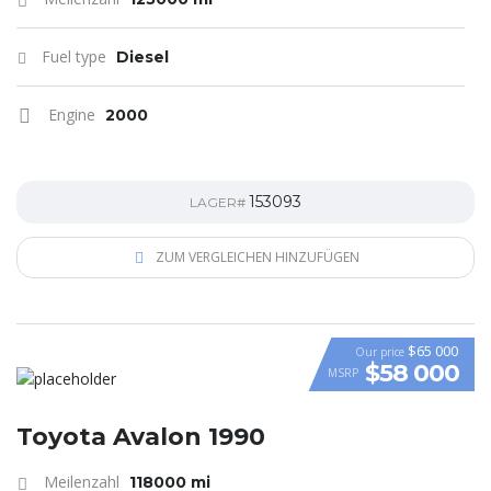
Fuel type
Diesel
Engine
2000
153093
LAGER#
ZUM VERGLEICHEN HINZUFÜGEN
$65 000
Our price
$58 000
MSRP
VIDEO
Toyota Avalon 1990
Meilenzahl
118000 mi