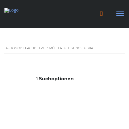
AUTOMOBILFACHBETRIEB MÜLLER
>
LISTINGS
>
KIA
Suchoptionen