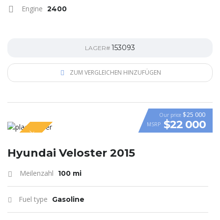
Engine
2400
153093
LAGER#
ZUM VERGLEICHEN HINZUFÜGEN
$25 000
Our price
$22 000
MSRP
SPECIAL
VIDEO
Hyundai Veloster 2015
Meilenzahl
100 mi
Fuel type
Gasoline