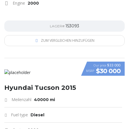
Engine
2000
153093
LAGER#
ZUM VERGLEICHEN HINZUFÜGEN
$33 000
Our price
$30 000
MSRP
VIDEO
Hyundai Tucson 2015
Meilenzahl
40000 mi
Fuel type
Diesel