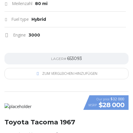
Meilenzahl
80 mi
Fuel type
Hybrid
Engine
3000
653093
LAGER#
ZUM VERGLEICHEN HINZUFÜGEN
$32 000
Our price
$28 000
MSRP
Toyota Tacoma 1967