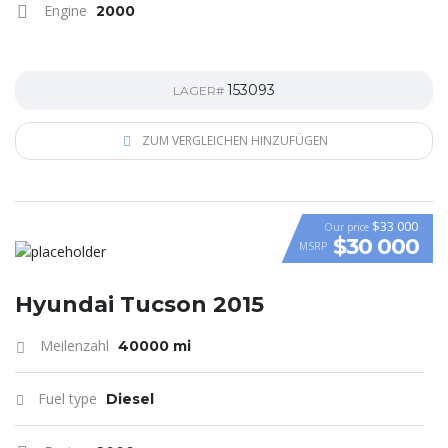
Engine
2000
153093
LAGER#
ZUM VERGLEICHEN HINZUFÜGEN
$33 000
Our price
$30 000
MSRP
VIDEO
Hyundai Tucson 2015
Meilenzahl
40000 mi
Fuel type
Diesel