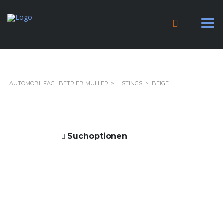
AUTOMOBILFACHBETRIEB MÜLLER
>
LISTINGS
>
BEIGE
Suchoptionen