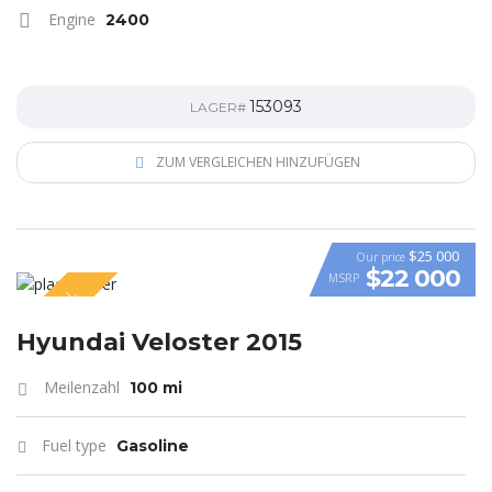
Engine
2400
153093
LAGER#
ZUM VERGLEICHEN HINZUFÜGEN
$25 000
Our price
$22 000
MSRP
SPECIAL
VIDEO
Hyundai Veloster 2015
Meilenzahl
100 mi
Fuel type
Gasoline