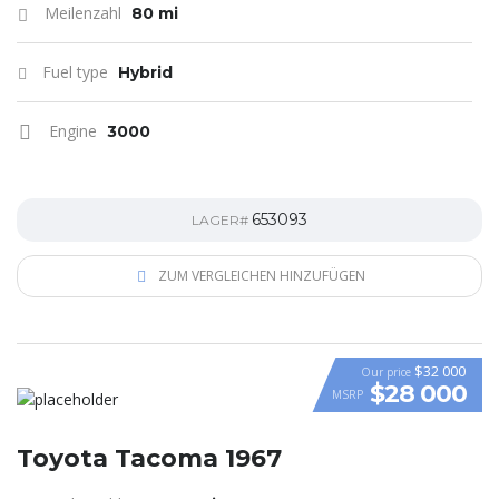
Meilenzahl
80 mi
Fuel type
Hybrid
Engine
3000
653093
LAGER#
ZUM VERGLEICHEN HINZUFÜGEN
$32 000
Our price
$28 000
MSRP
Toyota Tacoma 1967