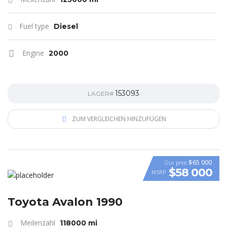
Fuel type
Diesel
Engine
2000
153093
LAGER#
ZUM VERGLEICHEN HINZUFÜGEN
$65 000
Our price
$58 000
MSRP
VIDEO
Toyota Avalon 1990
Meilenzahl
118000 mi