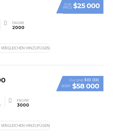
$25 000
OUR
PRICE
ENGINE
2000
 VERGLEICHEN HINZUFÜGEN
90
$65 000
Our price
$58 000
MSRP
ENGINE
e
3000
 VERGLEICHEN HINZUFÜGEN