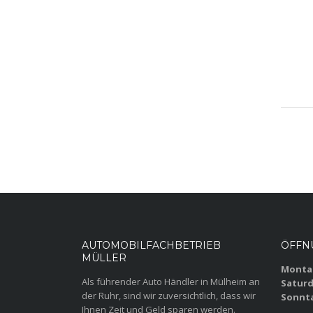
AUTOMOBILFACHBETRIEB
ÖFFN
MÜLLER
Montag
Als führender Auto Händler in Mülheim an
Saturd
der Ruhr, sind wir zuversichtlich, dass wir
Sonnt
Ihnen Zeit und Geld sparen werden.