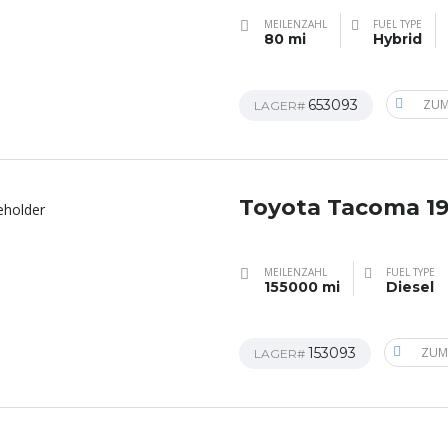
MEILENZAHL
FUEL TYPE
80 mi
Hybrid
653093
ZUM
LAGER#
Toyota Tacoma 1
MEILENZAHL
FUEL TYPE
155000 mi
Diesel
153093
ZUM
LAGER#