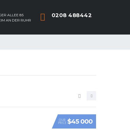
0208 488442
ER ALLEE 85
EIM AN DER RUHR
$45 000
OUR
PRICE