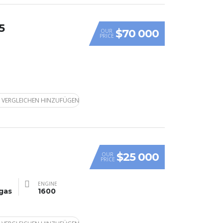
5
$70 000
OUR
PRICE
 VERGLEICHEN HINZUFÜGEN
$25 000
OUR
PRICE
ENGINE
gas
1600