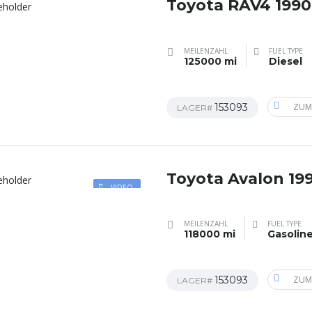
Toyota RAV4 1990
MEILENZAHL
FUEL TYPE
125000 mi
Diesel
153093
ZUM
LAGER#
Toyota Avalon 19
VIDEO
MEILENZAHL
FUEL TYPE
118000 mi
Gasolin
153093
ZUM
LAGER#