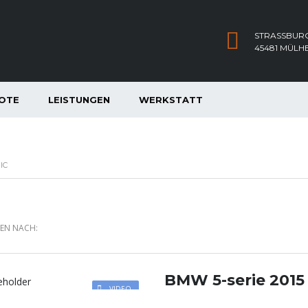
STRASSBURG
45481 MÜLH
OTE
LEISTUNGEN
WERKSTATT
IC
REN NACH:
BMW 5-serie 2015
VIDEO