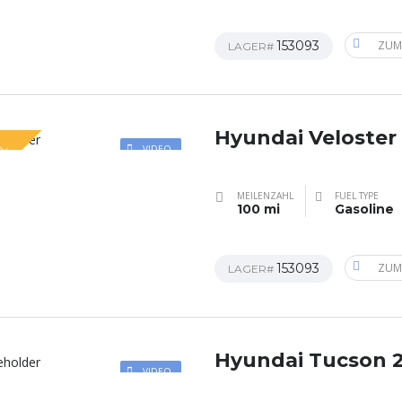
153093
ZUM
LAGER#
Hyundai Veloster
AL
VIDEO
MEILENZAHL
FUEL TYPE
100 mi
Gasoline
153093
ZUM
LAGER#
Hyundai Tucson 
VIDEO