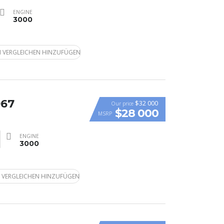
ENGINE
3000
 VERGLEICHEN HINZUFÜGEN
967
$32 000
Our price
$28 000
MSRP
ENGINE
3000
 VERGLEICHEN HINZUFÜGEN