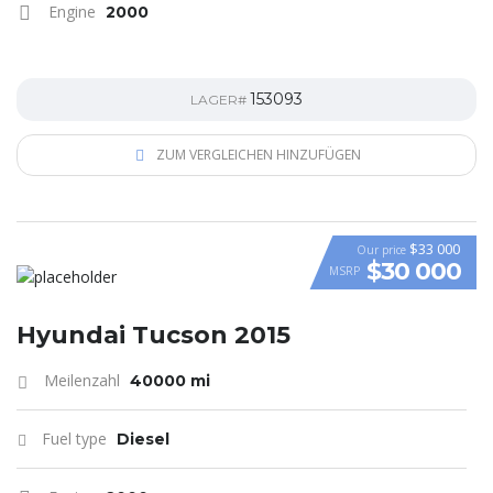
Engine
2000
153093
LAGER#
ZUM VERGLEICHEN HINZUFÜGEN
$33 000
Our price
$30 000
MSRP
VIDEO
Hyundai Tucson 2015
Meilenzahl
40000 mi
Fuel type
Diesel