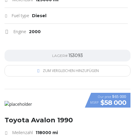
Fuel type
Diesel
Engine
2000
153093
LAGER#
ZUM VERGLEICHEN HINZUFÜGEN
$65 000
Our price
$58 000
MSRP
VIDEO
Toyota Avalon 1990
Meilenzahl
118000 mi