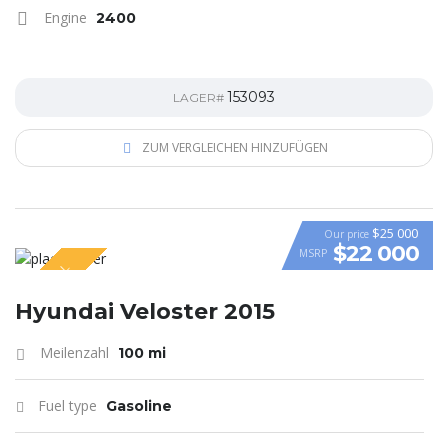
Engine
2400
153093
LAGER#
ZUM VERGLEICHEN HINZUFÜGEN
$25 000
Our price
$22 000
MSRP
SPECIAL
VIDEO
Hyundai Veloster 2015
Meilenzahl
100 mi
Fuel type
Gasoline