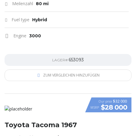
Meilenzahl
80 mi
Fuel type
Hybrid
Engine
3000
653093
LAGER#
ZUM VERGLEICHEN HINZUFÜGEN
$32 000
Our price
$28 000
MSRP
Toyota Tacoma 1967